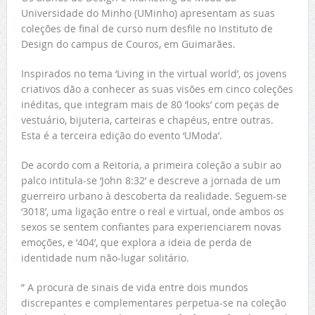
Universidade do Minho (UMinho) apresentam as suas
coleções de final de curso num desfile no Instituto de
Design do campus de Couros, em Guimarães.
Inspirados no tema ‘Living in the virtual world’, os jovens
criativos dão a conhecer as suas visões em cinco coleções
inéditas, que integram mais de 80 ‘looks’ com peças de
vestuário, bijuteria, carteiras e chapéus, entre outras.
Esta é a terceira edição do evento ‘UModa’.
De acordo com a Reitoria, a primeira coleção a subir ao
palco intitula-se ‘John 8:32’ e descreve a jornada de um
guerreiro urbano à descoberta da realidade. Seguem-se
‘3018’, uma ligação entre o real e virtual, onde ambos os
sexos se sentem confiantes para experienciarem novas
emoções, e ‘404’, que explora a ideia de perda de
identidade num não-lugar solitário.
” A procura de sinais de vida entre dois mundos
discrepantes e complementares perpetua-se na coleção