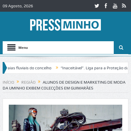
09 Agosto, 2026
Menu
s fluviais do concelho
“Inaceitável”. Liga para a Proteção da Natu
e trânsito no IC2 em Alcobaça
Igreja do Castelo de Cerveira assegur
INÍCIO
REGIÃO
ALUNOS DE DESIGN E MARKETING DE MODA
DA UMINHO EXIBEM COLECÇÕES EM GUIMARÃES