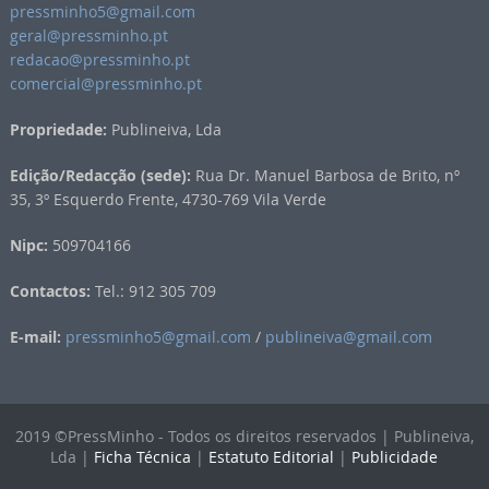
pressminho5@gmail.com
geral@pressminho.pt
redacao@pressminho.pt
comercial@pressminho.pt
Propriedade:
Publineiva, Lda
Edição/Redacção (sede):
Rua Dr. Manuel Barbosa de Brito, nº
35, 3º Esquerdo Frente, 4730-769 Vila Verde
Nipc:
509704166
Contactos:
Tel.: 912 305 709
E-mail:
pressminho5@gmail.com
/
publineiva@gmail.com
2019 ©PressMinho - Todos os direitos reservados | Publineiva,
Lda |
Ficha Técnica
|
Estatuto Editorial
|
Publicidade