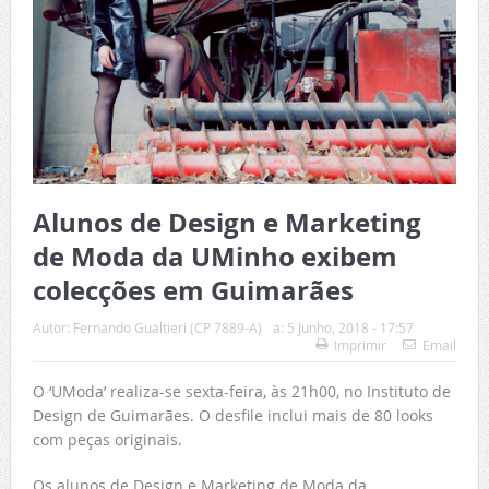
Alunos de Design e Marketing
de Moda da UMinho exibem
colecções em Guimarães
Autor:
Fernando Gualtieri (CP 7889-A)
a:
5 Junho, 2018 - 17:57
Imprimir
Email
O ‘UModa’ realiza-se sexta-feira, às 21h00, no Instituto de
Design de Guimarães. O desfile inclui mais de 80 looks
com peças originais.
Os alunos de Design e Marketing de Moda da