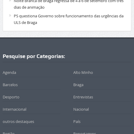
Noite Branca de Braga regressa de 4 a 6 de setembro com três
dias de animação
PS questiona Governo sobre funcionamento das urgências da
ULS de Braga
Pesquise por Categorias:
Agenda
Alto Minho
Barcelos
Braga
Desporto
Entrevistas
Internacional
Nacional
outros destaques
País
Região
Reportagens