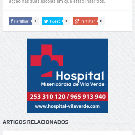
acção nas suas escolas em que estão inseridos.
Partilhar
Tweet
Partilhar
0
0
0
ARTIGOS RELACIONADOS