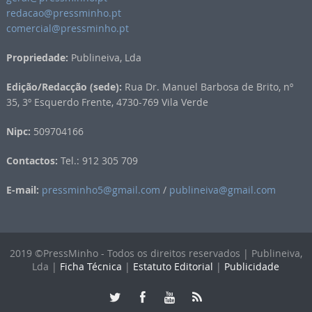
redacao@pressminho.pt
comercial@pressminho.pt
Propriedade:
Publineiva, Lda
Edição/Redacção (sede):
Rua Dr. Manuel Barbosa de Brito, nº
35, 3º Esquerdo Frente, 4730-769 Vila Verde
Nipc:
509704166
Contactos:
Tel.: 912 305 709
E-mail:
pressminho5@gmail.com
/
publineiva@gmail.com
2019 ©PressMinho - Todos os direitos reservados | Publineiva,
Lda |
Ficha Técnica
|
Estatuto Editorial
|
Publicidade