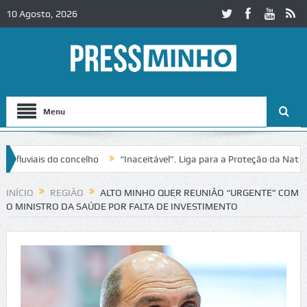
10 Agosto, 2026
Menu
iais do concelho
“Inaceitável”. Liga para a Proteção da Natureza c
ito no IC2 em Alcobaça
Igreja do Castelo de Cerveira assegura finan
INÍCIO
REGIÃO
ALTO MINHO QUER REUNIÃO “URGENTE” COM
O MINISTRO DA SAÚDE POR FALTA DE INVESTIMENTO