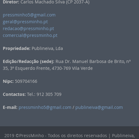
Diretor:
Carlos Machado Silva (CP 2037-A)
pressminho5@gmail.com
geral@pressminho.pt
redacao@pressminho.pt
comercial@pressminho.pt
Propriedade:
Publineiva, Lda
Edição/Redacção (sede):
Rua Dr. Manuel Barbosa de Brito, nº
35, 3º Esquerdo Frente, 4730-769 Vila Verde
Nipc:
509704166
Contactos:
Tel.: 912 305 709
E-mail:
pressminho5@gmail.com
/
publineiva@gmail.com
2019 ©PressMinho - Todos os direitos reservados | Publineiva,