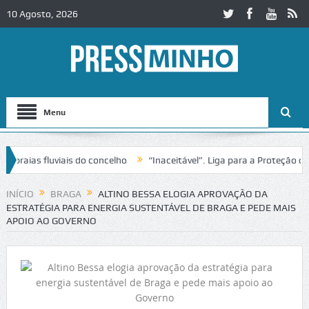
10 Agosto, 2026
Menu
ias fluviais do concelho
“Inaceitável”. Liga para a Proteção da Nat
de trânsito no IC2 em Alcobaça
Igreja do Castelo de Cerveira assegu
INÍCIO
BRAGA
ALTINO BESSA ELOGIA APROVAÇÃO DA
ESTRATÉGIA PARA ENERGIA SUSTENTÁVEL DE BRAGA E PEDE MAIS
APOIO AO GOVERNO