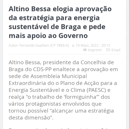
Altino Bessa elogia aprovação
da estratégia para energia
sustentável de Braga e pede
mais apoio ao Governo
Autor:
Fernando Gualtieri (CP 7889-A)
a:
10 Maio, 2022 - 20:15
Imprimir
Email
Altino Bessa, presidente da Concelhia de
Braga do CDS-PP enaltece a aprovação em
sede de Assembleia Municipal
Extraordinária do o Plano de Acção para a
Energia Sustentável e o Clima (PAESC) e
realça “o trabalho de ‘formiguinha’” dos
vários protagonistas envolvidos que
tornou possível “alcançar uma estratégia
desta dimensão”.