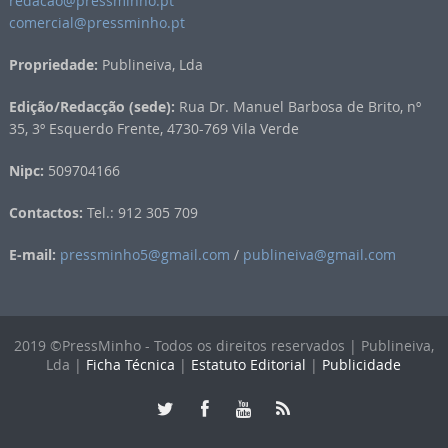
redacao@pressminho.pt
comercial@pressminho.pt
Propriedade:
Publineiva, Lda
Edição/Redacção (sede):
Rua Dr. Manuel Barbosa de Brito, nº
35, 3º Esquerdo Frente, 4730-769 Vila Verde
Nipc:
509704166
Contactos:
Tel.: 912 305 709
E-mail:
pressminho5@gmail.com
/
publineiva@gmail.com
2019 ©PressMinho - Todos os direitos reservados | Publineiva,
Lda |
Ficha Técnica
|
Estatuto Editorial
|
Publicidade