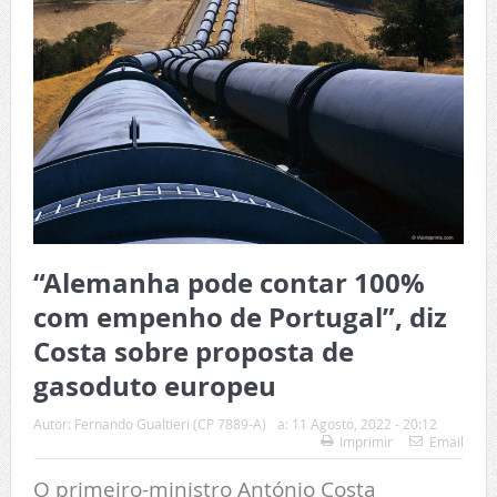
“Alemanha pode contar 100%
com empenho de Portugal”, diz
Costa sobre proposta de
gasoduto europeu
Autor:
Fernando Gualtieri (CP 7889-A)
a:
11 Agosto, 2022 - 20:12
Imprimir
Email
O primeiro-ministro António Costa