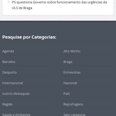
PS questiona Governo sobre funcionamento das urgências da
ULS de Braga
Pesquise por Categorias:
Agenda
Alto Minho
Barcelos
Braga
Desporto
Entrevistas
Internacional
Nacional
outros destaques
País
Região
Reportagens
Saúde e Ambiente
Sem categoria