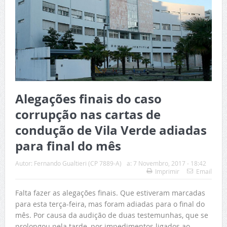
Alegações finais do caso
corrupção nas cartas de
condução de Vila Verde adiadas
para final do mês
Autor:
Fernando Gualtieri (CP 7889-A)
a:
7 Novembro, 2017 - 18:42
Imprimir
Email
Falta fazer as alegações finais. Que estiveram marcadas
para esta terça-feira, mas foram adiadas para o final do
mês. Por causa da audição de duas testemunhas, que se
prolongou pela tarde, por impedimentos ligados ao