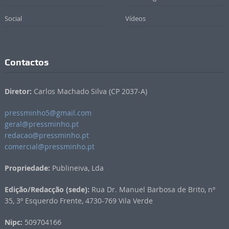
Social
Vídeos
Contactos
Diretor:
Carlos Machado Silva (CP 2037-A)
pressminho5@gmail.com
geral@pressminho.pt
redacao@pressminho.pt
comercial@pressminho.pt
Propriedade:
Publineiva, Lda
Edição/Redacção (sede):
Rua Dr. Manuel Barbosa de Brito, nº
35, 3º Esquerdo Frente, 4730-769 Vila Verde
Nipc:
509704166