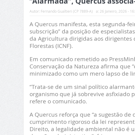
“Alarmada”, Quercus associa-
Autor:
Fernando Gualtieri (CP 7889-A)
a:
26 Janeiro, 2026 - 16
A Quercus manifesta, esta segunda-feir
subscrição” da posição de especialista
da Agricultura dirigidas aos dirigente
Florestas (ICNF).
Em comunicado remetido ao PressMinho
Conservação da Natureza afirma que “
minimizado como um mero lapso de li
“Trata-se de um sinal político alarma
organismo que já sobrevive asfixiado p
refere o comunicado.
A Quercus reforça que “a sugestão de 
cumprimento rigoroso da lei represent
Direito, a legalidade ambiental não é 