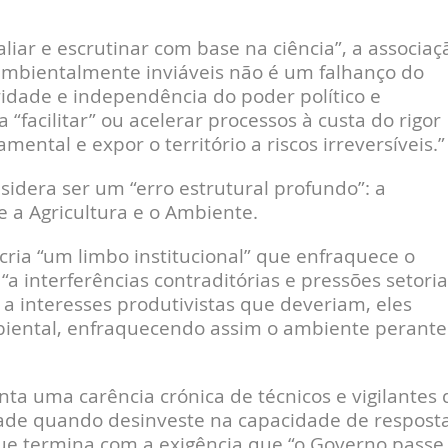
liar e escrutinar com base na ciência”, a associaç
ambientalmente inviáveis não é um falhanço do
ridade e independência do poder político e
 “facilitar” ou acelerar processos à custa do rigor
ental e expor o território a riscos irreversíveis.”
idera ser um “erro estrutural profundo”: a
 a Agricultura e o Ambiente.
ria “um limbo institucional” que enfraquece o
 interferências contraditórias e pressões setoria
 a interesses produtivistas que deveriam, eles
mbiental, enfraquecendo assim o ambiente perante
enta uma carência crónica de técnicos e vigilantes 
idade quando desinveste na capacidade de respost
 que termina com a exigência que “o Governo passe