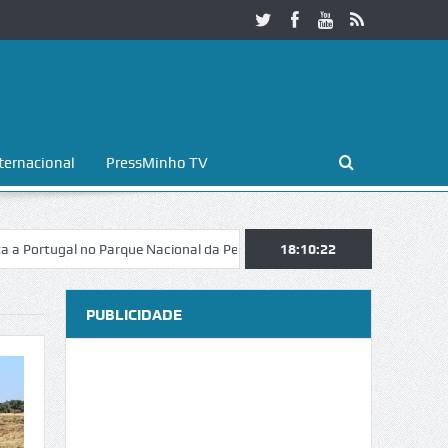
ternacional
PressMinho TV
no Parque Nacional da Peneda-Gerês
Esposende. Galaicofolia atrai ma
18:10:24
PUBLICIDADE