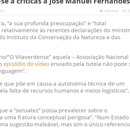
se a críticas a José Manuel Fernandes
:04
Imprimir
E
a, “a sua profunda preocupação” e “total
s relativamente às recentes declarações do minist
s do Instituto da Conservação da Natureza e das
/“O Vilaverdense” aquela – Associação Nacional
o
episódio do vídeo
enviado pela tutela não pode 
nguagem”.
nte que põe em causa a autonomia técnica de um
ela falta de recursos humanos e meios logísticos”,
que a “sensatez” possa prevalecer sobre o
a uma fratura conceptual perigosa”. “Num Estado
uma sugestão maleável, mas sim o único referencia