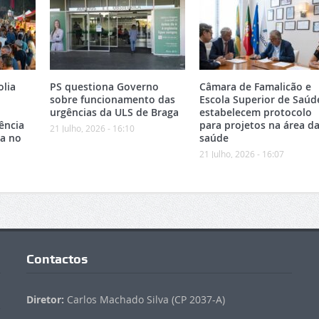
olia
PS questiona Governo
Câmara de Famalicão e
sobre funcionamento das
Escola Superior de Saúd
urgências da ULS de Braga
estabelecem protocolo
ência
para projetos na área d
21 Julho, 2026 - 16:10
ca no
saúde
21 Julho, 2026 - 16:07
Contactos
Diretor:
Carlos Machado Silva (CP 2037-A)