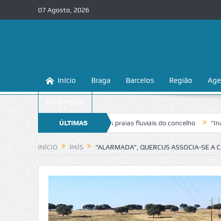
07 Agosto, 2026
Início
Braga
Barcelos
Região
Age
Multimédia
conhecer e proteger as praias fluviais do concelho
ÚLTIMAS
“Inaceitável”. L
NOTÍCIAS
INÍCIO
PAÍS
“ALARMADA”, QUERCUS ASSOCIA-SE A 