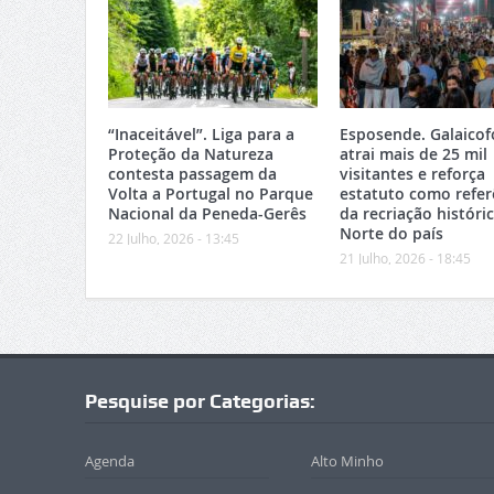
“Inaceitável”. Liga para a
Esposende. Galaicof
Proteção da Natureza
atrai mais de 25 mil
contesta passagem da
visitantes e reforça
Volta a Portugal no Parque
estatuto como refer
Nacional da Peneda-Gerês
da recriação históri
Norte do país
22 Julho, 2026 - 13:45
21 Julho, 2026 - 18:45
Pesquise por Categorias:
Agenda
Alto Minho