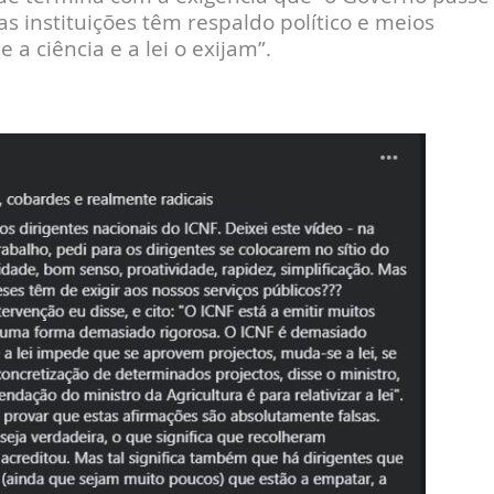
s instituições têm respaldo político e meios
 a ciência e a lei o exijam”.