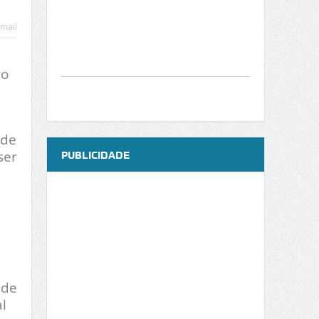
mail
ro
 de
ser
PUBLICIDADE
 de
l