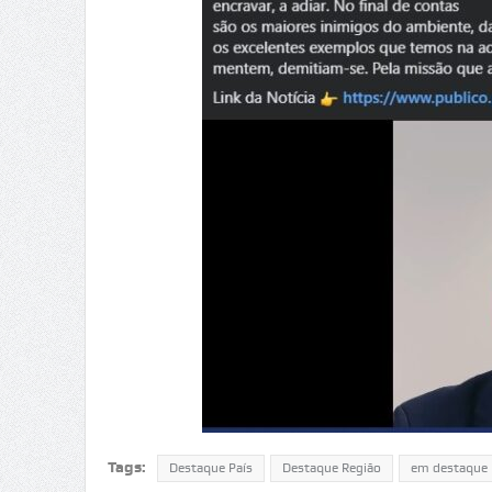
Tags:
Destaque País
Destaque Região
em destaque