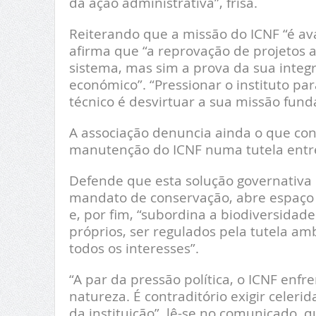
da ação administrativa”, frisa.
Reiterando que a missão do ICNF “é ava
afirma que “a reprovação de projetos 
sistema, mas sim a prova da sua integ
económico”. “Pressionar o instituto para
técnico é desvirtuar a sua missão fundam
A associação denuncia ainda o que cons
manutenção do ICNF numa tutela entre
Defende que esta solução governativa c
mandato de conservação, abre espaço “a
e, por fim, “subordina a biodiversidade
próprios, ser regulados pela tutela a
todos os interesses”.
“A par da pressão política, o ICNF enfr
natureza. É contraditório exigir celer
da instituição”, lê-se no comunicado,