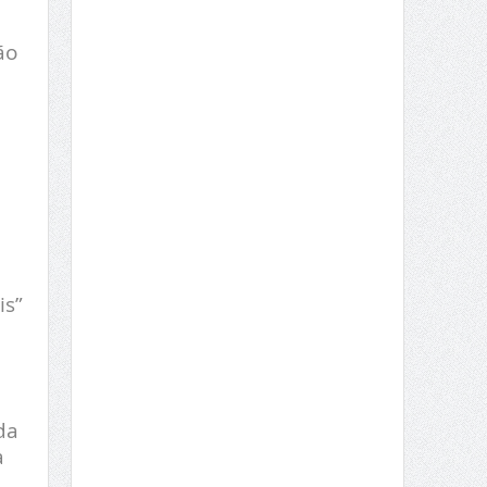
ão
is”
da
a