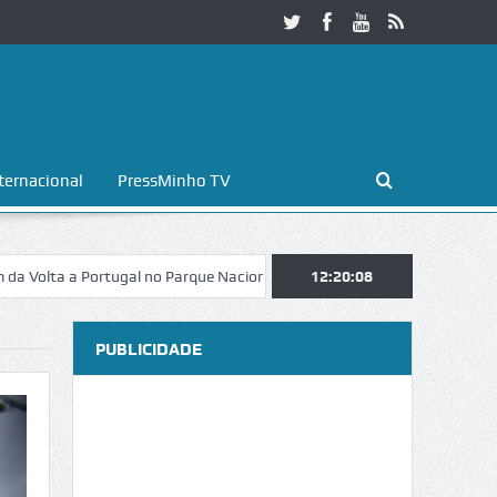
ternacional
PressMinho TV
 Portugal no Parque Nacional da Peneda-Gerês
12:20:09
Esposende. Galaicofol
PUBLICIDADE