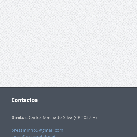
Contactos
Diretor:
Carlos Machado Silva (CP 2037-A)
pressminho5@gmail.com
geral@pressminho.pt