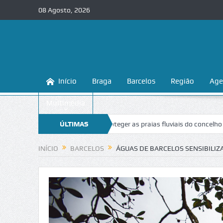
08 Agosto, 2026
Início
Braga
Barcelos
Região
Age
Multimédia
a ensina a conhecer e proteger as praias fluviais do concelho
ÚLTIMAS
“Inace
NOTÍCIAS
INÍCIO
BARCELOS
ÁGUAS DE BARCELOS SENSIBILIZ