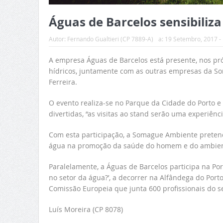
Águas de Barcelos sensibiliz
Autor:
Fernando Gualtieri (CP 7889-A)
a:
19 Setembro, 2017 -
A empresa Águas de Barcelos está presente, nos pr
hídricos, juntamente com as outras empresas da S
Ferreira.
O evento realiza-se no Parque da Cidade do Porto e
divertidas, “as visitas ao stand serão uma experiên
Com esta participação, a Somague Ambiente pretende
água na promoção da saúde do homem e do ambien
Paralelamente, a Águas de Barcelos participa na Po
no setor da água?’, a decorrer na Alfândega do Port
Comissão Europeia que junta 600 profissionais do s
Luís Moreira (CP 8078)