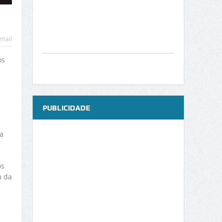
mail
os
PUBLICIDADE
a
os
a da