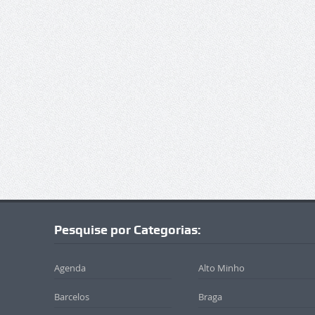
Pesquise por Categorias:
Agenda
Alto Minho
Barcelos
Braga