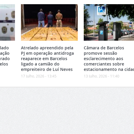
elado
Atrelado apreendido pela
Câmara de Barcelos
ração
PJ em operação antidroga
promove sessão
trado
reaparece em Barcelos
esclarecimento aos
elos
ligado a camião do
comerciantes sobre
empreiteiro de Luí Neves
estacionamento na cida
17 Julho, 2026 - 13:45
13 Julho, 2026 - 11:40