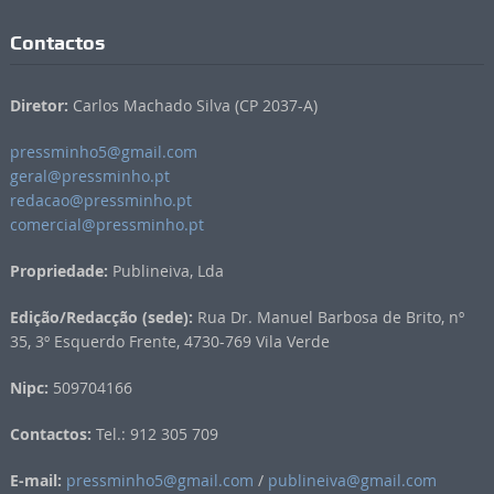
Contactos
Diretor:
Carlos Machado Silva (CP 2037-A)
pressminho5@gmail.com
geral@pressminho.pt
redacao@pressminho.pt
comercial@pressminho.pt
Propriedade:
Publineiva, Lda
Edição/Redacção (sede):
Rua Dr. Manuel Barbosa de Brito, nº
35, 3º Esquerdo Frente, 4730-769 Vila Verde
Nipc:
509704166
Contactos:
Tel.: 912 305 709
E-mail:
pressminho5@gmail.com
/
publineiva@gmail.com