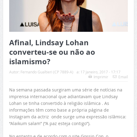
Afinal, Lindsay Lohan
converteu-se ou não ao
islamismo?
Autor:
Fernando Gualtieri (CP 7889-A)
a:
17 Janeiro, 2017 - 17:17
Imprimir
Email
Na semana passada surgiram uma série de notícias na
imprensa internacional que adiantavam que Lindsay
Lohan se tinha convertido à religião islâmica . As
informações têm como base a própria página de
Instagram da actriz onde surge uma expressão islâmica:
“Alaikum salam” (“A paz esteja contigo”).
No entanto e de acordo com o site Gossip Con, o