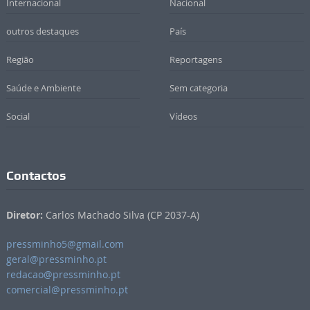
Internacional
Nacional
outros destaques
País
Região
Reportagens
Saúde e Ambiente
Sem categoria
Social
Vídeos
Contactos
Diretor:
Carlos Machado Silva (CP 2037-A)
pressminho5@gmail.com
geral@pressminho.pt
redacao@pressminho.pt
comercial@pressminho.pt