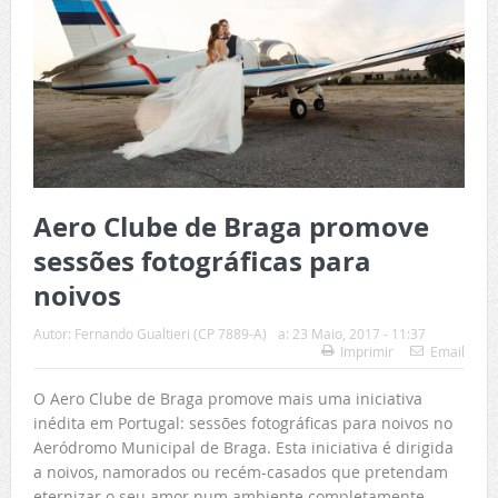
Aero Clube de Braga promove
sessões fotográficas para
noivos
Autor:
Fernando Gualtieri (CP 7889-A)
a:
23 Maio, 2017 - 11:37
Imprimir
Email
O Aero Clube de Braga promove mais uma iniciativa
inédita em Portugal: sessões fotográficas para noivos no
Aeródromo Municipal de Braga. Esta iniciativa é dirigida
a noivos, namorados ou recém-casados que pretendam
eternizar o seu amor num ambiente completamente