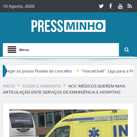
10 Agosto, 2026
Menu
er as praias fluviais do concelho
“Inaceitável”. Liga para a Proteç
operação de trânsito no IC2 em Alcobaça
Igreja do Castelo de Cervei
INÍCIO
SAÚDE E AMBIENTE
ACV: MÉDICOS QUEREM MAIS
ARTICULAÇÃO ENTE SERVIÇOS DE EMERGÊNCIA E HOSPITAIS