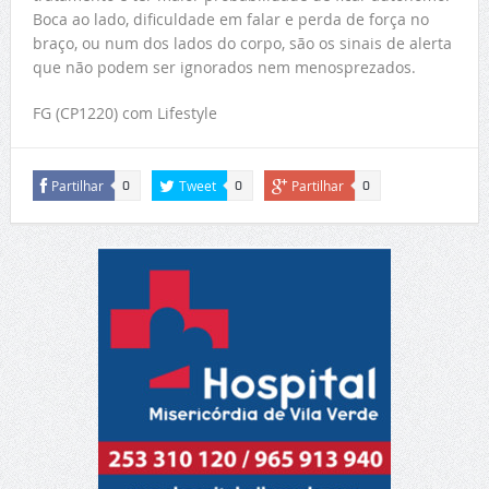
Boca ao lado, dificuldade em falar e perda de força no
braço, ou num dos lados do corpo, são os sinais de alerta
que não podem ser ignorados nem menosprezados.
FG (CP1220) com Lifestyle
Partilhar
Tweet
Partilhar
0
0
0