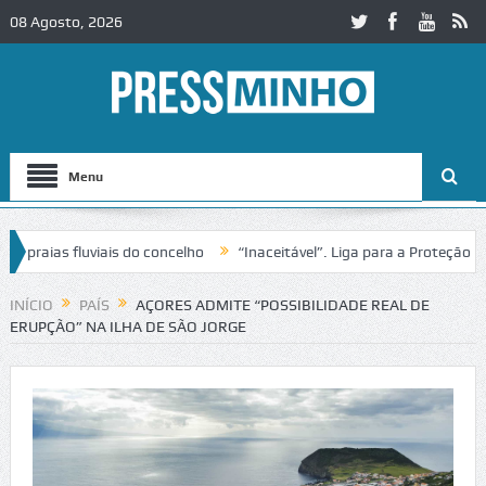
08 Agosto, 2026
Menu
ias fluviais do concelho
“Inaceitável”. Liga para a Proteção da Na
de trânsito no IC2 em Alcobaça
Igreja do Castelo de Cerveira assegu
INÍCIO
PAÍS
AÇORES ADMITE “POSSIBILIDADE REAL DE
ERUPÇÃO” NA ILHA DE SÃO JORGE