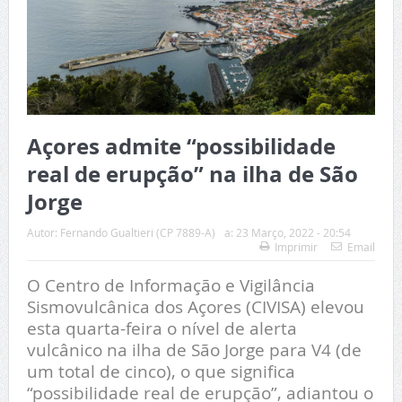
Açores admite “possibilidade
real de erupção” na ilha de São
Jorge
Autor:
Fernando Gualtieri (CP 7889-A)
a:
23 Março, 2022 - 20:54
Imprimir
Email
O Centro de Informação e Vigilância
Sismovulcânica dos Açores (CIVISA) elevou
esta quarta-feira o nível de alerta
vulcânico na ilha de São Jorge para V4 (de
um total de cinco), o que significa
“possibilidade real de erupção”, adiantou o