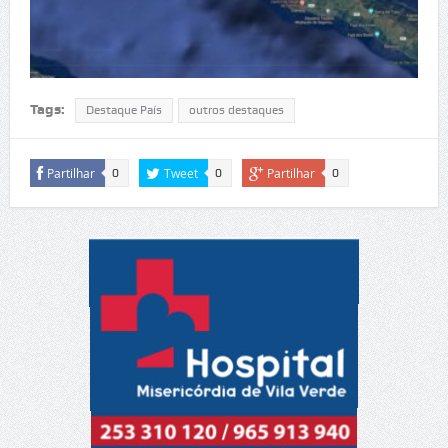
Tags:
Destaque País
outros destaques
Partilhar
Tweet
Partilhar
0
0
0