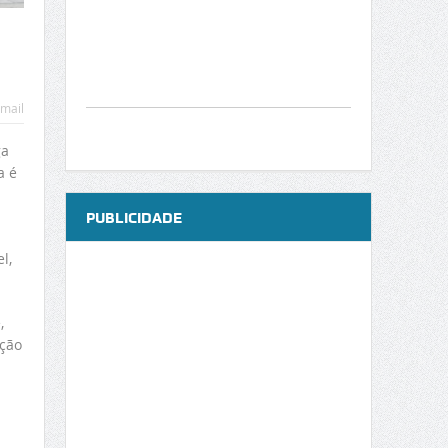
mail
ga
a é
PUBLICIDADE
l,
,
ação