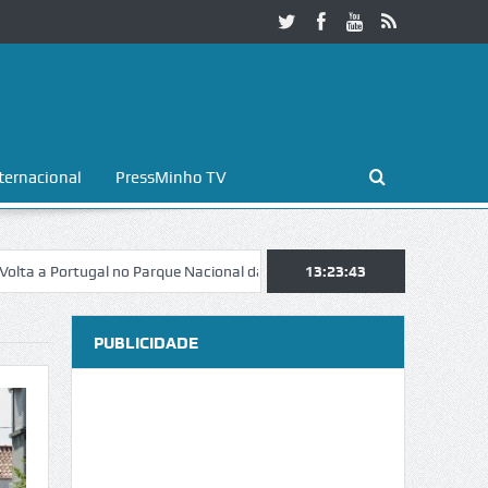
ternacional
PressMinho TV
rtugal no Parque Nacional da Peneda-Gerês
13:23:44
Esposende. Galaicofolia 
PUBLICIDADE