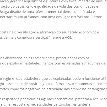
iação, gera “desequilíbrios e rupturas com forte impacto ao nível d
rvação do património e qualidade de vida das comunidades e
raga dispõe de uma “oferta comercial densa, qualificada e
omerciais muito próximos, com uma evolução notável nos últimos
osta na diversificação e afirmação do seu tecido económico e
 de mais comércio e serviços”, refere a ACB.
temas abordados pelos comerciantes, preocupados com os
s que exploram estabelecimentos com esplanadas e máquinas de
o regime -que estabelece que as esplanadas podem funcionar até
ir esse limite de horário- gerou, afirma a ACB, “inúmeras situaçõe
 fortes impactos negativos na actividade das empresas abrangidas”
 e respeitado por todos os agentes económicos, potencia a activida
e uma resposta às necessidades de turistas, visitantes e