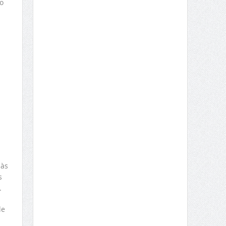
o
 às
s
.
de