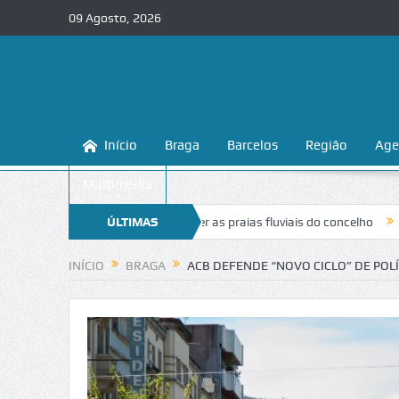
09 Agosto, 2026
Início
Braga
Barcelos
Região
Age
Multimédia
nsina a conhecer e proteger as praias fluviais do concelho
ÚLTIMAS
“Inaceitá
NOTÍCIAS
INÍCIO
BRAGA
ACB DEFENDE “NOVO CICLO” DE POL