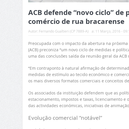
ACB defende “novo ciclo” de p
comércio de rua bracarense
Autor:
Fernando Gualtieri (CP 7889-A)
a:
11 Março, 2016 - 09:
Preocupada com o impacto da abertura na próxima 
(ACB) preconiza “um novo ciclo de medidas e polític
uma das conclusões saída da reunião geral da ACB r
“Em contraponto à natural afirmação de determinad
medidas de estímulo ao tecido económico e comercia
os mais diversos formatos comerciais e conceitos de 
Os associados da instituição defendem que as polí
estacionamento, impostos e taxas, licenciamento e 
das actividades económicas, iniciativas de animação 
Evolução comercial “notável”