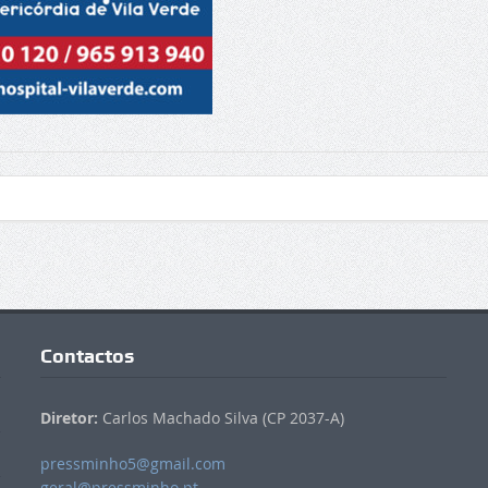
Contactos
Diretor:
Carlos Machado Silva (CP 2037-A)
pressminho5@gmail.com
geral@pressminho.pt