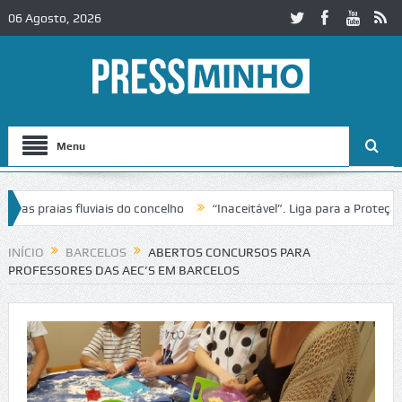
06 Agosto, 2026
Menu
 praias fluviais do concelho
“Inaceitável”. Liga para a Proteção da
ção de trânsito no IC2 em Alcobaça
Igreja do Castelo de Cerveira as
INÍCIO
BARCELOS
ABERTOS CONCURSOS PARA
PROFESSORES DAS AEC’S EM BARCELOS