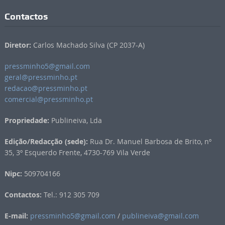
Contactos
Diretor:
Carlos Machado Silva (CP 2037-A)
pressminho5@gmail.com
geral@pressminho.pt
redacao@pressminho.pt
comercial@pressminho.pt
Propriedade:
Publineiva, Lda
Edição/Redacção (sede):
Rua Dr. Manuel Barbosa de Brito, nº
35, 3º Esquerdo Frente, 4730-769 Vila Verde
Nipc:
509704166
Contactos:
Tel.: 912 305 709
E-mail:
pressminho5@gmail.com
/
publineiva@gmail.com