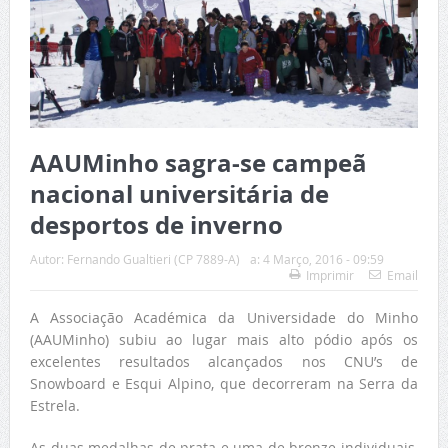
AAUMinho sagra-se campeã
nacional universitária de
desportos de inverno
Autor:
Fernando Gualtieri (CP 7889-A)
a:
4 Março, 2016 - 09:59
Imprimir
Email
A Associação Académica da Universidade do Minho
(AAUMinho) subiu ao lugar mais alto pódio após os
excelentes resultados alcançados nos CNU’s de
Snowboard e Esqui Alpino, que decorreram na Serra da
Estrela.
As duas medalhas de prata e uma de bronze individuais,