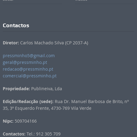
Contactos
Diretor:
Carlos Machado Silva (CP 2037-A)
pressminho5@gmail.com
geral@pressminho.pt
redacao@pressminho.pt
comercial@pressminho.pt
Propriedade:
Publineiva, Lda
Edição/Redacção (sede):
Rua Dr. Manuel Barbosa de Brito, nº
35, 3º Esquerdo Frente, 4730-769 Vila Verde
Nipc:
509704166
Contactos:
Tel.: 912 305 709