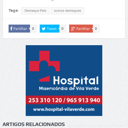
Tags:
Destaque País
outros destaques
Partilhar
Tweet
Partilhar
0
0
0
ARTIGOS RELACIONADOS