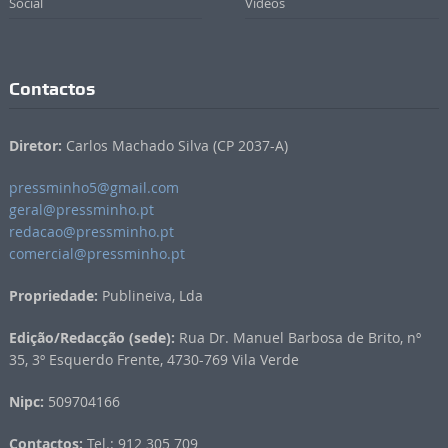
Social
Vídeos
Contactos
Diretor:
Carlos Machado Silva (CP 2037-A)
pressminho5@gmail.com
geral@pressminho.pt
redacao@pressminho.pt
comercial@pressminho.pt
Propriedade:
Publineiva, Lda
Edição/Redacção (sede):
Rua Dr. Manuel Barbosa de Brito, nº
35, 3º Esquerdo Frente, 4730-769 Vila Verde
Nipc:
509704166
Contactos:
Tel.: 912 305 709