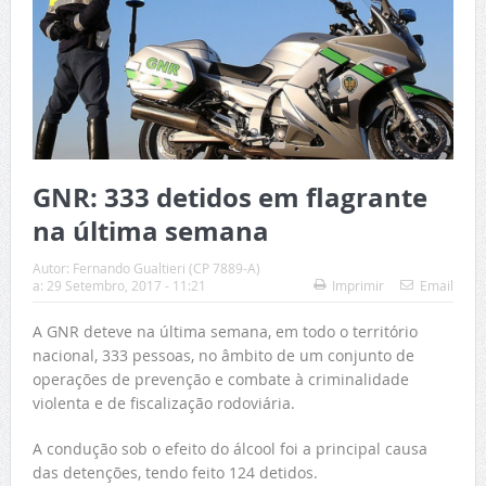
GNR: 333 detidos em flagrante
na última semana
Autor:
Fernando Gualtieri (CP 7889-A)
a:
29 Setembro, 2017 - 11:21
Imprimir
Email
A GNR deteve na última semana, em todo o território
nacional, 333 pessoas, no âmbito de um conjunto de
operações de prevenção e combate à criminalidade
violenta e de fiscalização rodoviária.
A condução sob o efeito do álcool foi a principal causa
das detenções, tendo feito 124 detidos.