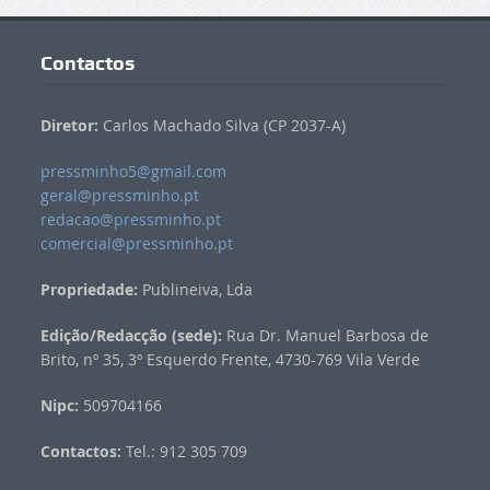
Contactos
Diretor:
Carlos Machado Silva (CP 2037-A)
pressminho5@gmail.com
geral@pressminho.pt
redacao@pressminho.pt
comercial@pressminho.pt
Propriedade:
Publineiva, Lda
Edição/Redacção (sede):
Rua Dr. Manuel Barbosa de
Brito, nº 35, 3º Esquerdo Frente, 4730-769 Vila Verde
Nipc:
509704166
Contactos:
Tel.: 912 305 709