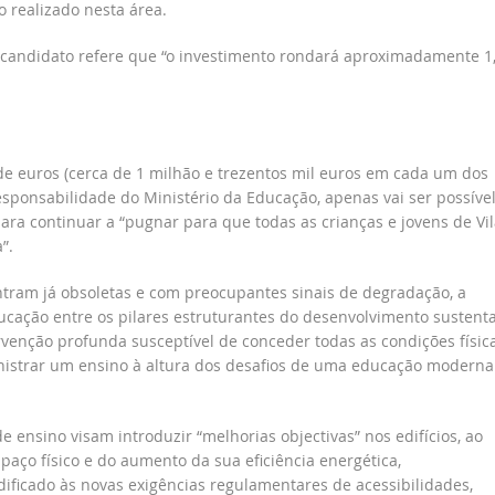
 realizado nesta área.
o candidato refere que “o investimento rondará aproximadamente 1
 de euros (cerca de 1 milhão e trezentos mil euros em cada um dos
esponsabilidade do Ministério da Educação, apenas vai ser possíve
ara continuar a “pugnar para que todas as crianças e jovens de Vil
”.
ntram já obsoletas e com preocupantes sinais de degradação, a
cação entre os pilares estruturantes do desenvolvimento sustent
rvenção profunda susceptível de conceder todas as condições físic
nistrar um ensino à altura dos desafios de uma educação moderna
 ensino visam introduzir “melhorias objectivas” nos edifícios, ao
aço físico e do aumento da sua eficiência energética,
ificado às novas exigências regulamentares de acessibilidades,