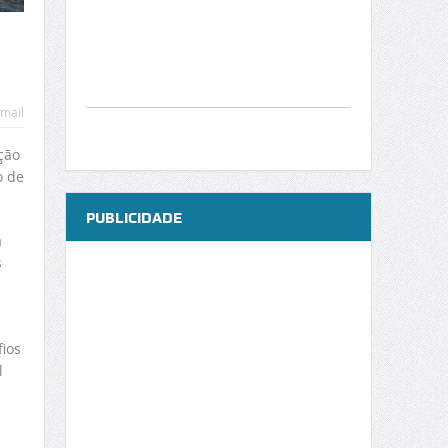
mail
ção
o de
PUBLICIDADE
a
s
-
ios
l