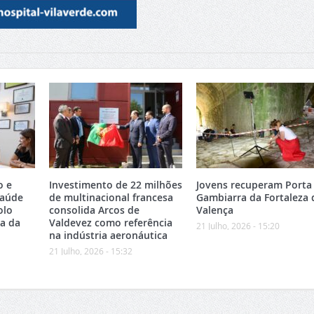
o e
Investimento de 22 milhões
Jovens recuperam Porta
Saúde
de multinacional francesa
Gambiarra da Fortaleza 
olo
consolida Arcos de
Valença
ea da
Valdevez como referência
21 Julho, 2026 - 15:20
na indústria aeronáutica
21 Julho, 2026 - 15:32