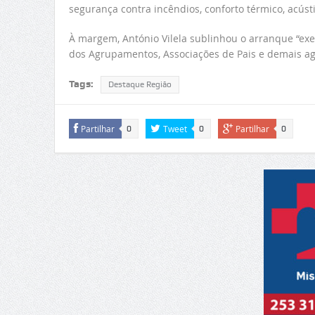
segurança contra incêndios, conforto térmico, acústi
À margem, António Vilela sublinhou o arranque “exe
dos Agrupamentos, Associações de Pais e demais ag
Tags:
Destaque Região
Partilhar
Tweet
Partilhar
0
0
0