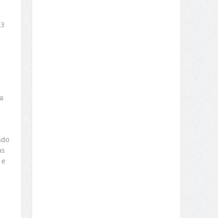
,3
l
a
ado
as
 e