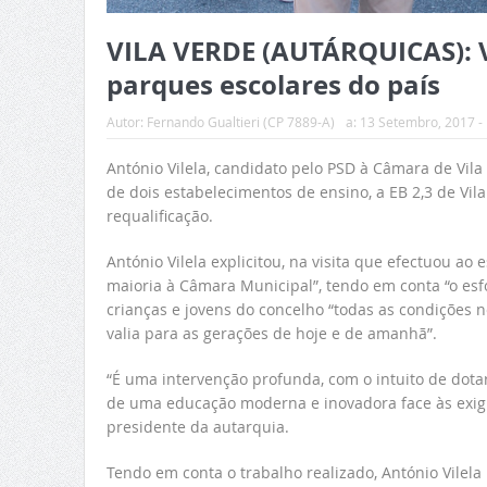
VILA VERDE (AUTÁRQUICAS): V
parques escolares do país
Autor:
Fernando Gualtieri (CP 7889-A)
a:
13 Setembro, 2017 -
António Vilela, candidato pelo PSD à Câmara de Vil
de dois estabelecimentos de ensino, a EB 2,3 de Vila
requalificação.
António Vilela explicitou, na visita que efectuou a
maioria à Câmara Municipal”, tendo em conta “o esfo
crianças e jovens do concelho “todas as condições
valia para as gerações de hoje e de amanhã”.
“É uma intervenção profunda, com o intuito de dota
de uma educação moderna e inovadora face às exigu
presidente da autarquia.
Tendo em conta o trabalho realizado, António Vilela