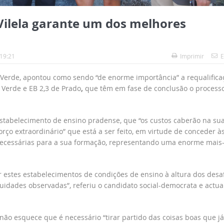
ilela garante um dos melhores
 19:21
Imprimir
E
a Verde, apontou como sendo “de enorme importância” a requalifica
 Verde e EB 2,3 de Prado
,
que têm em fase de conclusão o process
o estabelecimento de ensino pradense, que “os custos caberão na su
rço extraordinário” que está a ser feito, em virtude de conceder à
 necessárias para a sua formação, representando uma enorme mais
r estes estabelecimentos de condições de ensino à altura dos desaf
idades observadas”, referiu o candidato social-democrata e actua
 não esquece que é necessário “tirar partido das coisas boas que já