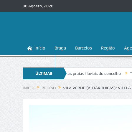
06 Agosto, 2026
Início
Braga
Barcelos
Região
Age
Multimédia
na a conhecer e proteger as praias fluviais do concelho
ÚLTIMAS
“Inaceitável
NOTÍCIAS
INÍCIO
REGIÃO
VILA VERDE (AUTÁRQUICAS): VILEL