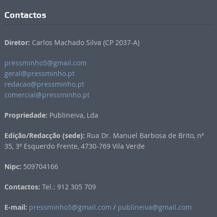
Contactos
Diretor:
Carlos Machado Silva (CP 2037-A)
pressminho5@gmail.com
geral@pressminho.pt
redacao@pressminho.pt
comercial@pressminho.pt
Propriedade:
Publineiva, Lda
Edição/Redacção (sede):
Rua Dr. Manuel Barbosa de Brito, nº
35, 3º Esquerdo Frente, 4730-769 Vila Verde
Nipc:
509704166
Contactos:
Tel.: 912 305 709
E-mail:
pressminho5@gmail.com
/
publineiva@gmail.com