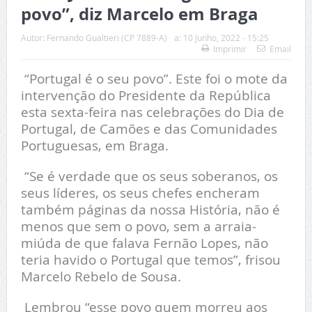
povo”, diz Marcelo em Braga
Autor:
Fernando Gualtieri (CP 7889-A)
a:
10 Junho, 2022 - 15:25
Imprimir
Email
“Portugal é o seu povo”. Este foi o mote da
intervenção do Presidente da República
esta sexta-feira nas celebrações do Dia de
Portugal, de Camões e das Comunidades
Portuguesas, em Braga.
“Se é verdade que os seus soberanos, os
seus líderes, os seus chefes encheram
também páginas da nossa História, não é
menos que sem o povo, sem a arraia-
miúda de que falava Fernão Lopes, não
teria havido o Portugal que temos”, frisou
Marcelo Rebelo de Sousa.
Lembrou “esse povo quem morreu aos