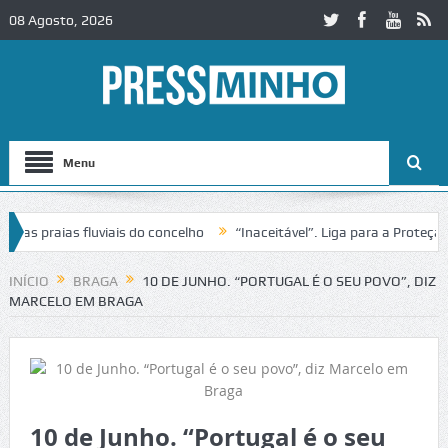
08 Agosto, 2026
Menu
 praias fluviais do concelho
“Inaceitável”. Liga para a Proteção da
ção de trânsito no IC2 em Alcobaça
Igreja do Castelo de Cerveira as
INÍCIO
BRAGA
10 DE JUNHO. “PORTUGAL É O SEU POVO”, DIZ
MARCELO EM BRAGA
10 de Junho. “Portugal é o seu