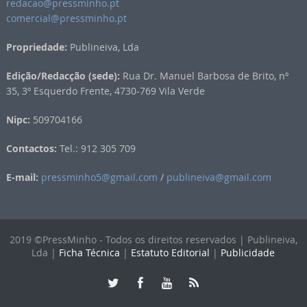
redacao@pressminho.pt
comercial@pressminho.pt
Propriedade:
Publineiva, Lda
Edição/Redacção (sede):
Rua Dr. Manuel Barbosa de Brito, nº
35, 3º Esquerdo Frente, 4730-769 Vila Verde
Nipc:
509704166
Contactos:
Tel.: 912 305 709
E-mail:
pressminho5@gmail.com
/
publineiva@gmail.com
2019 ©PressMinho - Todos os direitos reservados | Publineiva,
Lda |
Ficha Técnica
|
Estatuto Editorial
|
Publicidade