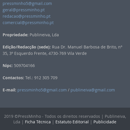
pressminho5@gmail.com
geral@pressminho.pt
redacao@pressminho.pt
comercial@pressminho.pt
Propriedade:
Publineiva, Lda
Edição/Redacção (sede):
Rua Dr. Manuel Barbosa de Brito, nº
35, 3º Esquerdo Frente, 4730-769 Vila Verde
Nipc:
509704166
Contactos:
Tel.: 912 305 709
E-mail:
pressminho5@gmail.com
/
publineiva@gmail.com
2019 ©PressMinho - Todos os direitos reservados | Publineiva,
Lda |
Ficha Técnica
|
Estatuto Editorial
|
Publicidade