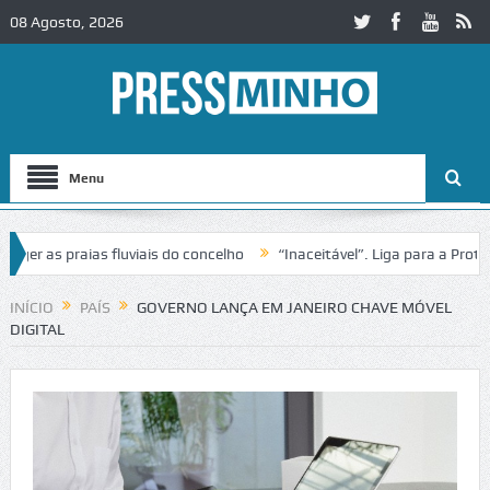
08 Agosto, 2026
Menu
 as praias fluviais do concelho
“Inaceitável”. Liga para a Proteção
eração de trânsito no IC2 em Alcobaça
Igreja do Castelo de Cerveira
INÍCIO
PAÍS
GOVERNO LANÇA EM JANEIRO CHAVE MÓVEL
DIGITAL