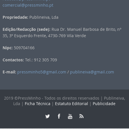
comercial@pressminho.pt
Propriedade:
Publineiva, Lda
Edição/Redacção (sede):
Rua Dr. Manuel Barbosa de Brito, nº
35, 3º Esquerdo Frente, 4730-769 Vila Verde
Nipc:
509704166
Contactos:
Tel.: 912 305 709
E-mail:
pressminho5@gmail.com
/
publineiva@gmail.com
2019 ©PressMinho - Todos os direitos reservados | Publineiva,
Lda |
Ficha Técnica
|
Estatuto Editorial
|
Publicidade