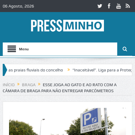
06 Agosto, 2026
Menu
raias fluviais do concelho
“Inaceitável”. Liga para a Proteção da 
o de trânsito no IC2 em Alcobaça
Igreja do Castelo de Cerveira ass
INÍCIO
BRAGA
ESSE JOGA AO GATO E AO RATO COM A
CÂMARA DE BRAGA PARA NÃO ENTREGAR PARCÓMETROS