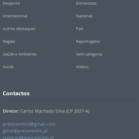
Desporto
Entrevistas
Internacional
Nacional
outros destaques
País
Região
Reportagens
Saúde e Ambiente
Sem categoria
Social
Vídeos
Contactos
Diretor:
Carlos Machado Silva (CP 2037-A)
pressminho5@gmail.com
geral@pressminho.pt
redacao@pressminho.pt