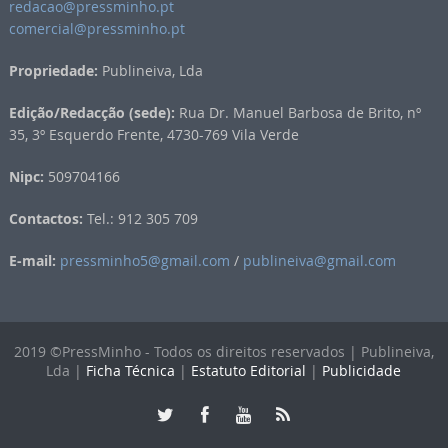
redacao@pressminho.pt
comercial@pressminho.pt
Propriedade:
Publineiva, Lda
Edição/Redacção (sede):
Rua Dr. Manuel Barbosa de Brito, nº
35, 3º Esquerdo Frente, 4730-769 Vila Verde
Nipc:
509704166
Contactos:
Tel.: 912 305 709
E-mail:
pressminho5@gmail.com
/
publineiva@gmail.com
2019 ©PressMinho - Todos os direitos reservados | Publineiva,
Lda |
Ficha Técnica
|
Estatuto Editorial
|
Publicidade