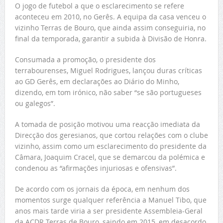
O jogo de futebol a que o esclarecimento se refere
aconteceu em 2010, no Gerês. A equipa da casa venceu o
vizinho Terras de Bouro, que ainda assim conseguiria, no
final da temporada, garantir a subida à Divisão de Honra.
Consumada a promoção, o presidente dos
terrabourenses, Miguel Rodrigues, lançou duras críticas
ao GD Gerês, em declarações ao Diário do Minho,
dizendo, em tom irónico, não saber “se são portugueses
ou galegos”.
A tomada de posição motivou uma reacção imediata da
Direcção dos geresianos, que cortou relações com o clube
vizinho, assim como um esclarecimento do presidente da
Câmara, Joaquim Cracel, que se demarcou da polémica e
condenou as “afirmações injuriosas e ofensivas”.
De acordo com os jornais da época, em nenhum dos
momentos surge qualquer referência a Manuel Tibo, que
anos mais tarde viria a ser presidente Assembleia-Geral
da ACDR Terras de Bouro, saindo em 2015, em desacordo