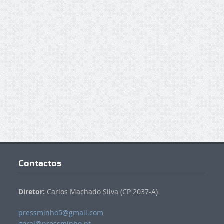
Contactos
Diretor:
Carlos Machado Silva (CP 2037-A)
pressminho5@gmail.com
geral@pressminho.pt