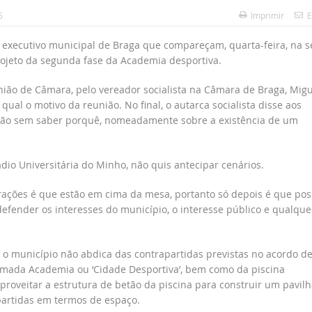
5
Imprimir
E
 executivo municipal de Braga que compareçam, quarta-feira, na 
projeto da segunda fase da Academia desportiva.
união de Câmara, pelo vereador socialista na Câmara de Braga, Migu
qual o motivo da reunião. No final, o autarca socialista disse aos
união sem saber porquê, nomeadamente sobre a existência de um
ádio Universitária do Minho, não quis antecipar cenários.
ações é que estão em cima da mesa, portanto só depois é que pos
defender os interesses do município, o interesse público e qualque
 o município não abdica das contrapartidas previstas no acordo d
hamada Academia ou ‘Cidade Desportiva’, bem como da piscina
proveitar a estrutura de betão da piscina para construir um pavilh
partidas em termos de espaço.