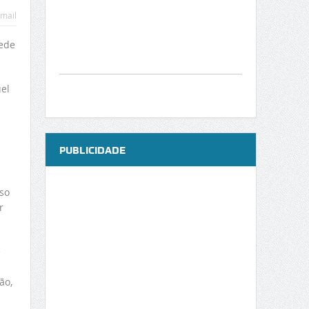
mail
sede
el
PUBLICIDADE
so
r
e
ão,