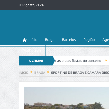
09 Agosto, 2026
Início
Braga
Barcelos
Região
Age
Multimédia
sina a conhecer e proteger as praias fluviais do concelho
ÚLTIMAS
“Inaceitáv
NOTÍCIAS
INÍCIO
BRAGA
SPORTING DE BRAGA E CÂMARA DIS