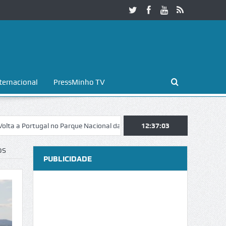
ternacional
PressMinho TV
rtugal no Parque Nacional da Peneda-Gerês
12:37:04
Esposende. Galaicofolia a
OS
PUBLICIDADE