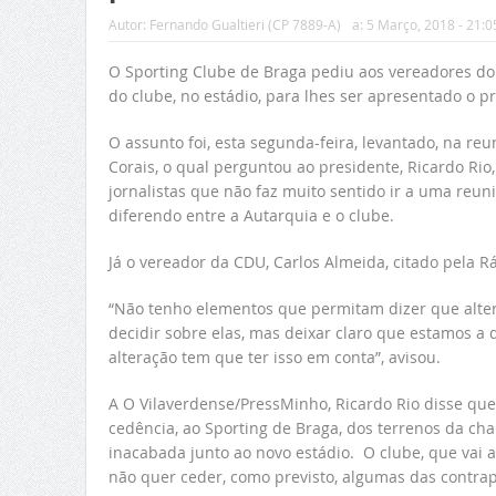
Autor:
Fernando Gualtieri (CP 7889-A)
a:
5 Março, 2018 - 21:0
O Sporting Clube de Braga pediu aos vereadores do
do clube, no estádio, para lhes ser apresentado o 
O assunto foi, esta segunda-feira, levantado, na re
Corais, o qual perguntou ao presidente, Ricardo Rio, 
jornalistas que não faz muito sentido ir a uma re
diferendo entre a Autarquia e o clube.
Já o vereador da CDU, Carlos Almeida, citado pela R
“Não tenho elementos que permitam dizer que alter
decidir sobre elas, mas deixar claro que estamos a 
alteração tem que ter isso em conta”, avisou.
A O Vilaverdense/PressMinho, Ricardo Rio disse que
cedência, ao Sporting de Braga, dos terrenos da c
inacabada junto ao novo estádio. O clube, que vai a
não quer ceder, como previsto, algumas das contra