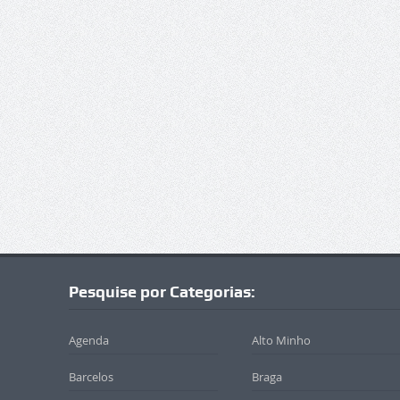
Pesquise por Categorias:
Agenda
Alto Minho
Barcelos
Braga