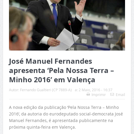
José Manuel Fernandes
apresenta ‘Pela Nossa Terra –
Minho 2016’ em Valença
Autor:
Fernando Gualtieri (CP 7889-A)
a:
2 Maio, 2016 - 16:37
Imprimir
Email
A nova edição da publicação ‘Pela Nossa Terra – Minho
2016’, da autoria do eurodeputado social-democrata José
Manuel Fernandes, é apresentada publicamente na
próxima quinta-feira em Valença.