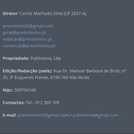
Diretor:
Carlos Machado Silva (CP 2037-A)
pressminho5@gmail.com
geral@pressminho.pt
redacao@pressminho.pt
comercial@pressminho.pt
Propriedade:
Publineiva, Lda
Edição/Redacção (sede):
Rua Dr. Manuel Barbosa de Brito, nº
35, 3º Esquerdo Frente, 4730-769 Vila Verde
Nipc:
509704166
Contactos:
Tel.: 912 305 709
E-mail:
pressminho5@gmail.com
/
publineiva@gmail.com