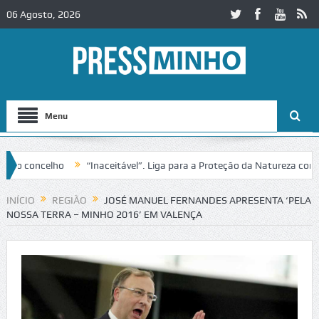
06 Agosto, 2026
Menu
concelho
“Inaceitável”. Liga para a Proteção da Natureza contesta 
IC2 em Alcobaça
Igreja do Castelo de Cerveira assegura financiament
INÍCIO
REGIÃO
JOSÉ MANUEL FERNANDES APRESENTA ‘PELA
NOSSA TERRA – MINHO 2016’ EM VALENÇA