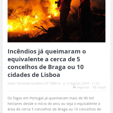
Incêndios já queimaram o
equivalente a cerca de 5
concelhos de Braga ou 10
cidades de Lisboa
Autor:
Fernando Gualtieri (CP 7889-A)
a:
12 Agosto, 2016 - 11:25
Imprimir
Email
Os fogos em Portugal já queimaram mais de 90 mil
hectares desde o início do ano, ou seja o equivalente à
área de cerca 5 concelhos de Braga ou 10 concelhos de