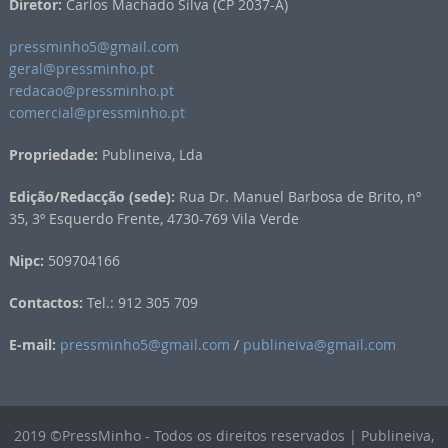
Diretor:
Carlos Machado Silva (CP 2037-A)
pressminho5@gmail.com
geral@pressminho.pt
redacao@pressminho.pt
comercial@pressminho.pt
Propriedade:
Publineiva, Lda
Edição/Redacção (sede):
Rua Dr. Manuel Barbosa de Brito, nº
35, 3º Esquerdo Frente, 4730-769 Vila Verde
Nipc:
509704166
Contactos:
Tel.: 912 305 709
E-mail:
pressminho5@gmail.com
/
publineiva@gmail.com
2019 ©PressMinho - Todos os direitos reservados | Publineiva,