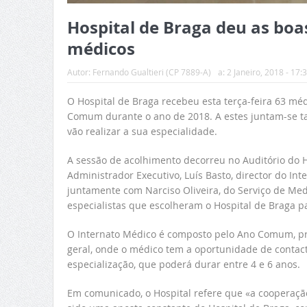
Hospital de Braga deu as boa
médicos
Autor:
Fernando Gualtieri (CP 7889-A)
a:
2 Janeiro, 2018 - 17:
O Hospital de Braga recebeu esta terça-feira 63 méd
Comum durante o ano de 2018. A estes juntam-se t
vão realizar a sua especialidade.
A sessão de acolhimento decorreu no Auditório do H
Administrador Executivo, Luís Basto, director do Int
juntamente com Narciso Oliveira, do Serviço de Med
especialistas que escolheram o Hospital de Braga pa
O Internato Médico é composto pelo Ano Comum, pr
geral, onde o médico tem a oportunidade de contact
especialização, que poderá durar entre 4 e 6 anos.
Em comunicado, o Hospital refere que «a cooperação 