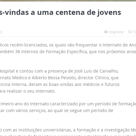
s-vindas a uma centena de jovens
33
Imprimir
E
icos recém-licenciados, os quais vão frequentar o Internato de An
ambém 38 Internos de Formação Específica, que nos próximos ano
ospital e contou com a presença de José Luís de Carvalho,
ernato Médico e Alberto Bessa Peixoto, director Clínico, que
icina Interna, deram as boas-vindas aos médicos e futuros
ra realizar o seu internato.
imeiro ano do Internato caracterizado por um período de formaçã
ar com vários serviços, ao qual se segue um período de
com as instituições universitárias, a formação e a investigação t