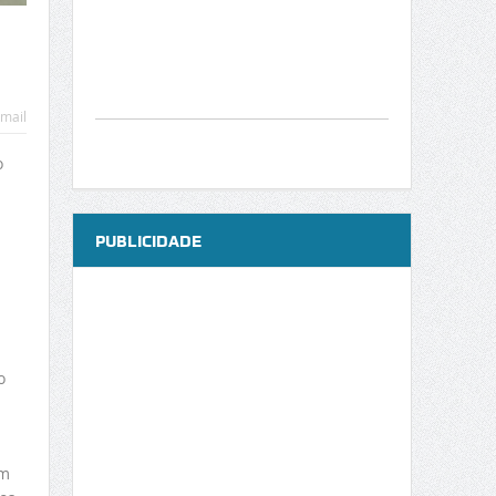
mail
o
s
PUBLICIDADE
o
êm