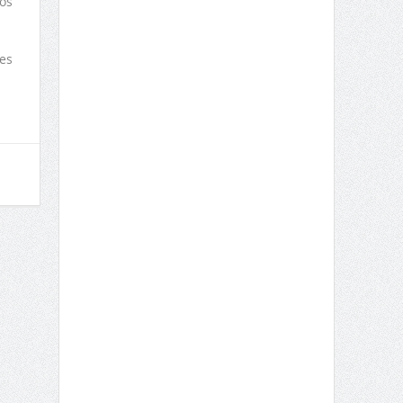
os
es