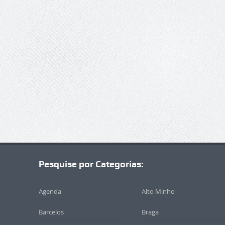
Pesquise por Categorias:
Agenda
Alto Minho
Barcelos
Braga