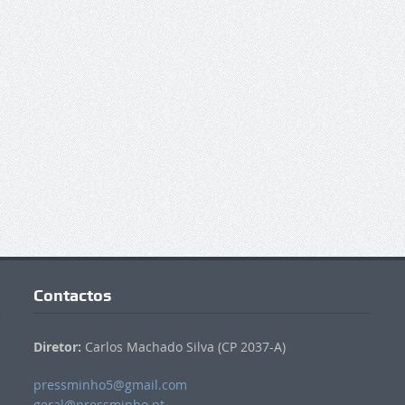
Contactos
Diretor:
Carlos Machado Silva (CP 2037-A)
pressminho5@gmail.com
geral@pressminho.pt