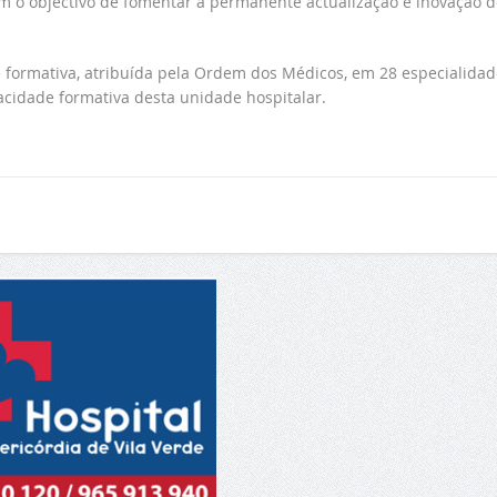
m o objectivo de fomentar a permanente actualização e inovação d
 formativa, atribuída pela Ordem dos Médicos, em 28 especialidad
acidade formativa desta unidade hospitalar.