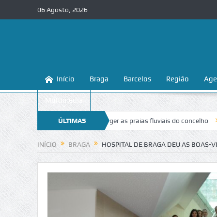
06 Agosto, 2026
Início
Braga
Barcelos
Região
Age
Multimédia
ensina a conhecer e proteger as praias fluviais do concelho
ÚLTIMAS
“Inaceit
NOTÍCIAS
INÍCIO
BRAGA
HOSPITAL DE BRAGA DEU AS BOAS-V