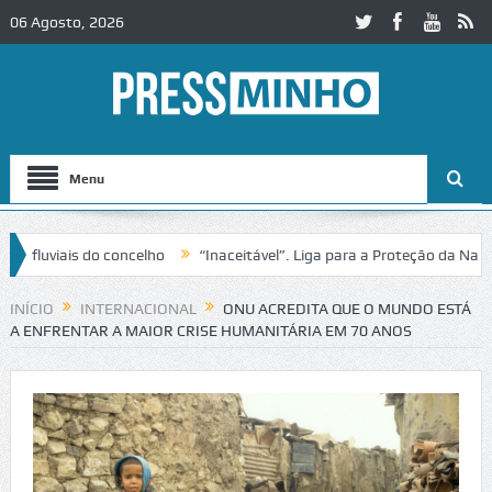
06 Agosto, 2026
Menu
uviais do concelho
“Inaceitável”. Liga para a Proteção da Natureza
ânsito no IC2 em Alcobaça
Igreja do Castelo de Cerveira assegura fi
INÍCIO
INTERNACIONAL
ONU ACREDITA QUE O MUNDO ESTÁ
A ENFRENTAR A MAIOR CRISE HUMANITÁRIA EM 70 ANOS