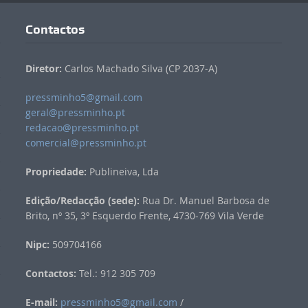
Contactos
Diretor:
Carlos Machado Silva (CP 2037-A)
pressminho5@gmail.com
geral@pressminho.pt
redacao@pressminho.pt
comercial@pressminho.pt
Propriedade:
Publineiva, Lda
Edição/Redacção (sede):
Rua Dr. Manuel Barbosa de
Brito, nº 35, 3º Esquerdo Frente, 4730-769 Vila Verde
Nipc:
509704166
Contactos:
Tel.: 912 305 709
E-mail:
pressminho5@gmail.com
/