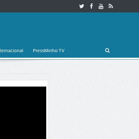
ternacional
PressMinho TV