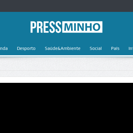
nda
Desporto
Saúde&Ambiente
Social
País
In