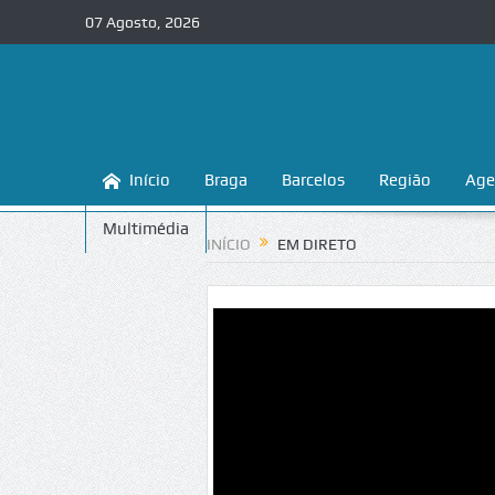
07 Agosto, 2026
Início
Braga
Barcelos
Região
Age
Multimédia
INÍCIO
EM DIRETO