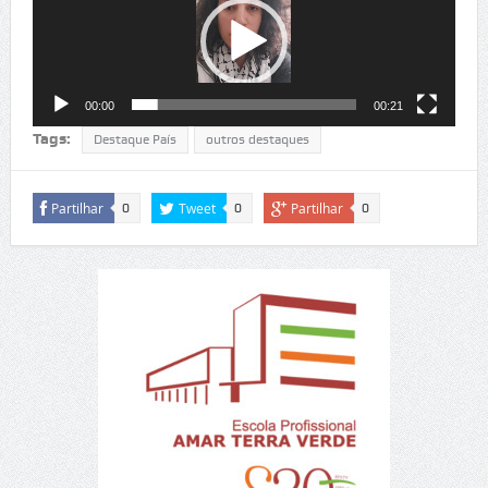
vídeo
00:00
00:21
Tags:
Destaque País
outros destaques
Partilhar
Tweet
Partilhar
0
0
0