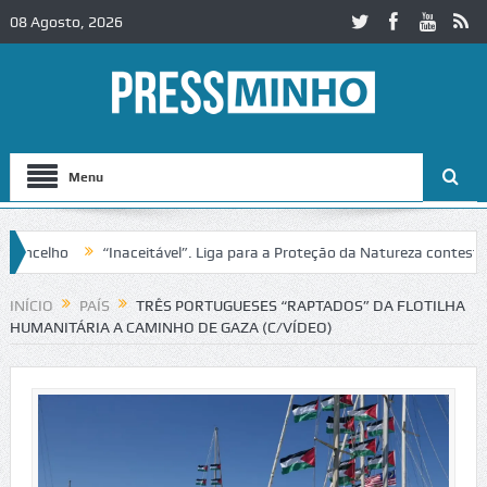
08 Agosto, 2026
Menu
lho
“Inaceitável”. Liga para a Proteção da Natureza contesta passa
m Alcobaça
Igreja do Castelo de Cerveira assegura financiamento par
INÍCIO
PAÍS
TRÊS PORTUGUESES “RAPTADOS” DA FLOTILHA
HUMANITÁRIA A CAMINHO DE GAZA (C/VÍDEO)